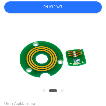
ISTEĞI
EN IYI FIYAT
SITE
HARITASI
PRIVACY
POLICY
Ürün Açıklaması