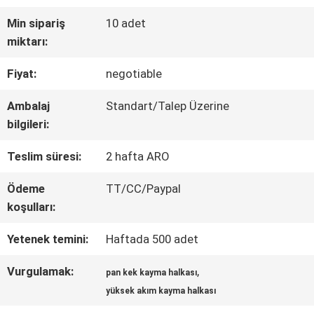
Min sipariş
10 adet
FABRIKA
miktarı:
TURU
Fiyat:
negotiable
Ambalaj
Standart/Talep Üzerine
KALITE
bilgileri:
KONTROL
Teslim süresi:
2 hafta ARO
Ödeme
TT/CC/Paypal
BIZE
koşulları:
ULAŞIN
Yetenek temini:
Haftada 500 adet
Vurgulamak:
,
pan kek kayma halkası
TEKLIF
yüksek akım kayma halkası