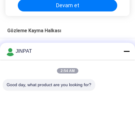
Devam et
Gözleme Kayma Halkası
2 Devre 5A Kıymetli Metal Temaslı Yassı Kayma Halkası
JINPAT
PCB Yüksek Akım Kayma Halkası Toplayıcı Elektrik Bağlantısı
300rpm 380vac Alüminyum Alaşımlı
2:54 AM
12A Akım ve 100M Ethernet Sinyali İleten 8 Devreli Pancake
Good day, what product are you looking for?
Slip Ring
Popüler Kategoriler
Tüm
Kapsül Kayma 
Döner Kayma Halkası
Halkası