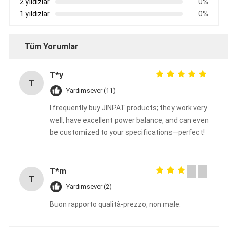
2 yıldızlar
0%
1 yıldızlar
0%
Tüm Yorumlar
T*y
T
Yardımsever (11)
I frequently buy JINPAT products; they work very
well, have excellent power balance, and can even
be customized to your specifications—perfect!
T*m
T
Yardımsever (2)
Buon rapporto qualità-prezzo, non male.