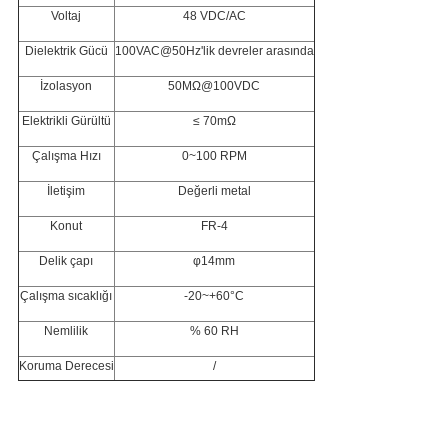
Voltaj
48 VDC/AC
Dielektrik Gücü
100VAC@50Hz'lik devreler arasında
İzolasyon
50MΩ@100VDC
Elektrikli Gürültü
≤ 70mΩ
Çalışma Hızı
0~100 RPM
İletişim
Değerli metal
Konut
FR-4
Delik çapı
φ14mm
Çalışma sıcaklığı
-20~+60°C
Nemlilik
% 60 RH
Koruma Derecesi
/