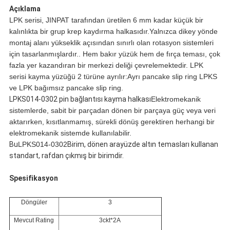
Açıklama
LPK serisi, JINPAT tarafından üretilen 6 mm kadar küçük bir
kalınlıkta bir grup krep kaydırma halkasıdır.Yalnızca dikey yönde
montaj alanı yükseklik açısından sınırlı olan rotasyon sistemleri
için tasarlanmışlardır.. Hem bakır yüzük hem de fırça teması, çok
fazla yer kazandıran bir merkezi deliği çevrelemektedir. LPK
serisi kayma yüzüğü 2 türüne ayrılır:Ayrı pancake slip ring LPKS
ve LPK bağımsız pancake slip ring.
LPKS014-0302 pin bağlantısı kayma halkası
Elektromekanik
sistemlerde, sabit bir parçadan dönen bir parçaya güç veya veri
aktarırken, kısıtlanmamış, sürekli dönüş gerektiren herhangi bir
elektromekanik sistemde kullanılabilir.
Bu
LPKS014-0302
Birim, dönen arayüzde altın temasları kullanan
standart, rafdan çıkmış bir birimdir.
Spesifikasyon
Döngüler
3
Mevcut Rating
3ckt*2A