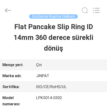
2026
JINPAT
Electronics
Co.,
Gözleme Kayma Halkası
Ltd.
All
Flat Pancake Slip Ring ID
ANA
Rights
Reserved.
14mm 360 derece sürekli
SAYFA
dönüş
ÜRÜNLER
Menşe yeri:
Çin
VR
Marka adı:
JINPAT
GÖSTERISI
Sertifika:
ISO/CE/RoHS/UL
Model
LPKS014-0302
HAKKIMIZDA
numarası: