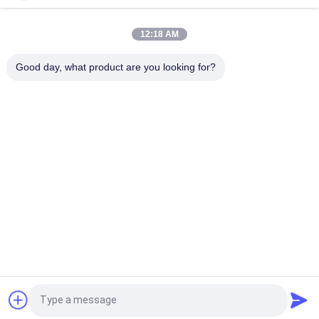
PCB Yüksek Akım Kayma Halkası Toplayıcı Elektrik Bağlantısı
300rpm 380vac Alüminyum Alaşımlı
12:18 AM
12A Akım ve 100M Ethernet Sinyali İleten 8 Devreli Pancake
Good day, what product are you looking for?
Slip Ring
Popüler Kategoriler
Tüm
Kapsül Kayma 
Döner Kayma Halkası
Halkası
Sinyal Kayma 
Fiber Optik Döner 
Halkaları
Bağlantı
Yüksek Frekanslı 
Delikten Kayma 
Kayma Halkaları
Halkası
Gözleme Kayma 
Ayrı Kayma Halkası
Teklif isteği
Halkası