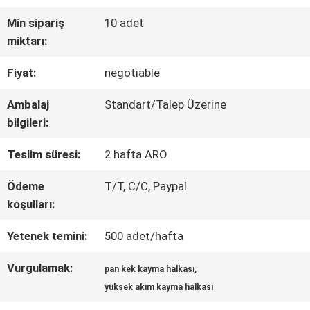
Min sipariş
10 adet
FABRIKA
miktarı:
TURU
Fiyat:
negotiable
Ambalaj
Standart/Talep Üzerine
KALITE
bilgileri:
KONTROL
Teslim süresi:
2 hafta ARO
Ödeme
T/T, C/C, Paypal
BIZE
koşulları:
ULAŞIN
Yetenek temini:
500 adet/hafta
Vurgulamak:
,
pan kek kayma halkası
TEKLIF
yüksek akım kayma halkası