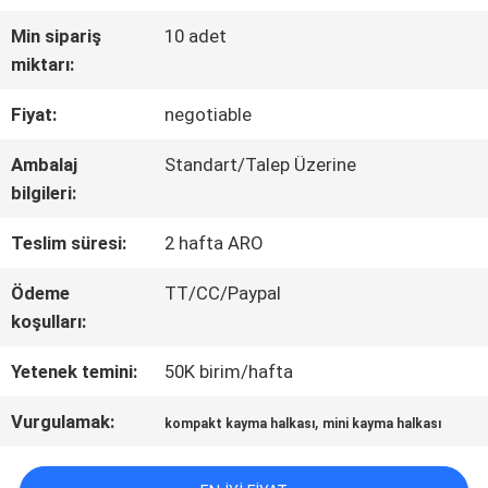
Min sipariş
10 adet
FABRIKA
miktarı:
TURU
Fiyat:
negotiable
Ambalaj
Standart/Talep Üzerine
KALITE
bilgileri:
KONTROL
Teslim süresi:
2 hafta ARO
Ödeme
TT/CC/Paypal
BIZE
koşulları:
ULAŞIN
Yetenek temini:
50K birim/hafta
Vurgulamak:
,
kompakt kayma halkası
mini kayma halkası
TEKLIF