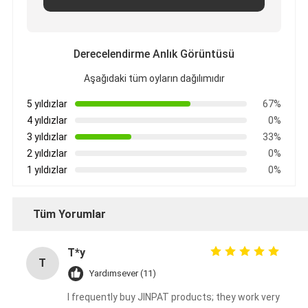
Derecelendirme Anlık Görüntüsü
Aşağıdaki tüm oyların dağılımıdır
5 yıldızlar
67%
4 yıldızlar
0%
3 yıldızlar
33%
2 yıldızlar
0%
1 yıldızlar
0%
Tüm Yorumlar
T*y
T
Yardımsever (11)
I frequently buy JINPAT products; they work very