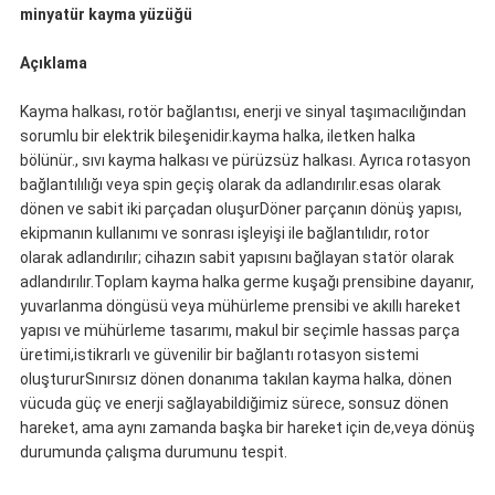
minyatür kayma yüzüğü
Açıklama
Kayma halkası, rotör bağlantısı, enerji ve sinyal taşımacılığından
sorumlu bir elektrik bileşenidir.kayma halka, iletken halka
bölünür., sıvı kayma halkası ve pürüzsüz halkası. Ayrıca rotasyon
bağlantılılığı veya spin geçiş olarak da adlandırılır.esas olarak
dönen ve sabit iki parçadan oluşurDöner parçanın dönüş yapısı,
ekipmanın kullanımı ve sonrası işleyişi ile bağlantılıdır, rotor
olarak adlandırılır; cihazın sabit yapısını bağlayan statör olarak
adlandırılır.Toplam kayma halka germe kuşağı prensibine dayanır,
yuvarlanma döngüsü veya mühürleme prensibi ve akıllı hareket
yapısı ve mühürleme tasarımı, makul bir seçimle hassas parça
üretimi,istikrarlı ve güvenilir bir bağlantı rotasyon sistemi
oluştururSınırsız dönen donanıma takılan kayma halka, dönen
vücuda güç ve enerji sağlayabildiğimiz sürece, sonsuz dönen
hareket, ama aynı zamanda başka bir hareket için de,veya dönüş
durumunda çalışma durumunu tespit.