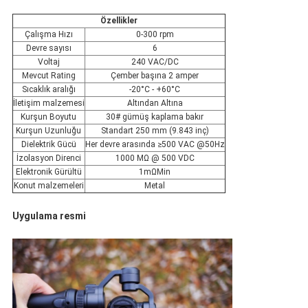
Özellikler
Çalışma Hızı
0-300 rpm
Devre sayısı
6
Voltaj
240 VAC/DC
Mevcut Rating
Çember başına 2 amper
Sıcaklık aralığı
-20°C - +60°C
İletişim malzemesi
Altından Altına
Kurşun Boyutu
30# gümüş kaplama bakır
Kurşun Uzunluğu
Standart 250 mm (9.843 inç)
Dielektrik Gücü
Her devre arasında ≥500 VAC @50Hz
İzolasyon Direnci
1000 MΩ @ 500 VDC
Elektronik Gürültü
1mΩMin
Konut malzemeleri
Metal
Uygulama resmi