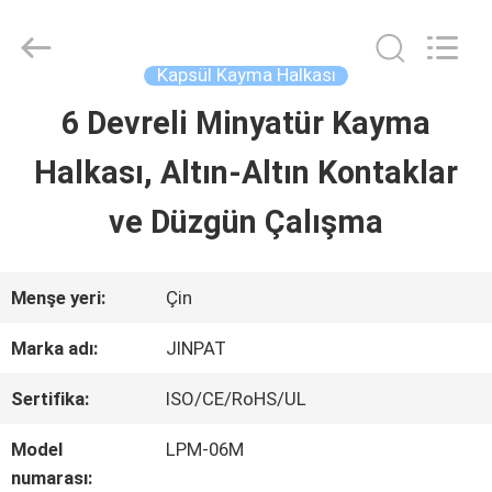
2026
JINPAT
Electronics
Co.,
Kapsül Kayma Halkası
Ltd.
All
6 Devreli Minyatür Kayma
ANA
Rights
Reserved.
Halkası, Altın-Altın Kontaklar
SAYFA
ve Düzgün Çalışma
ÜRÜNLER
Menşe yeri:
Çin
VR
Marka adı:
JINPAT
GÖSTERISI
Sertifika:
ISO/CE/RoHS/UL
Model
LPM-06M
HAKKIMIZDA
numarası: