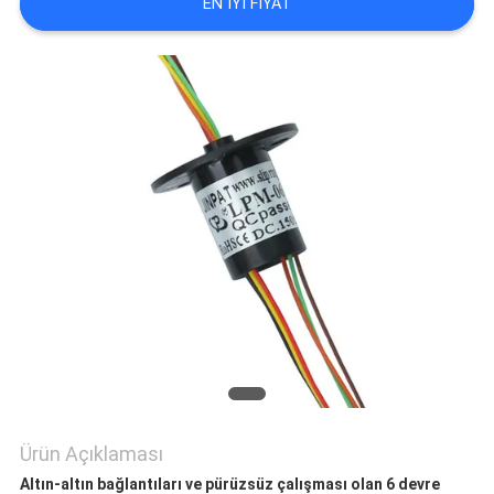
ISTEĞI
EN IYI FIYAT
SITE
HARITASI
PRIVACY
POLICY
Ürün Açıklaması
Altın-altın bağlantıları ve pürüzsüz çalışması olan 6 devre