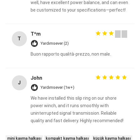
well, have excellent power balance, and can even
be customized to your specifications—perfect!
T*m
T
Yardımsever (2)
Buon rapporto qualità-prezzo, non male.
John
J
Yardımsever (1w+)
We have installed this slip ring on our shore
power winch, and it runs smoothly with
uninterrupted signal transmission. Reliable
quality and fast delivery. Highly recommended!
mini kayma halkası
kompakt kayma halkası
küçük kayma halkası