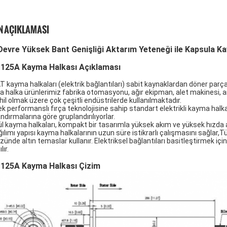
 AÇIKLAMASI
Devre Yüksek Bant Genişliği Aktarım Yeteneği ile Kapsula K
125A Kayma Halkası Açıklaması
T kayma halkaları (elektrik bağlantıları) sabit kaynaklardan döner parçala
 halka ürünlerimiz fabrika otomasyonu, ağır ekipman, alet makinesi, am
hil olmak üzere çok çeşitli endüstrilerde kullanılmaktadır.
k performanslı fırça teknolojisine sahip standart elektrikli kayma halk
ndırmalarına göre gruplandırılıyorlar.
l kayma halkaları, kompakt bir tasarımla yüksek akım ve yüksek hızda a
ağılımı yapısı kayma halkalarının uzun süre istikrarlı çalışmasını sağla
zünde altın temaslar kullanır. Elektriksel bağlantıları basitleştirmek içi
lır.
125A Kayma Halkası Çizim