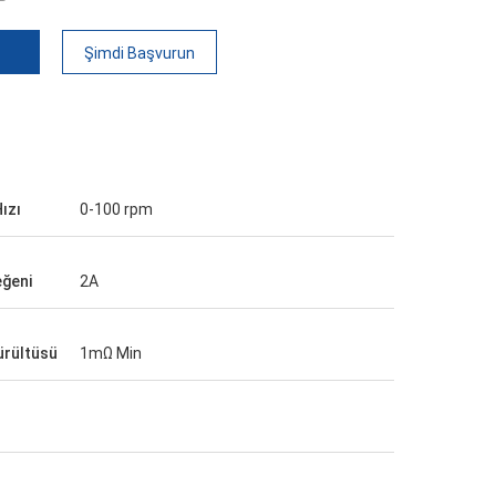
Şimdi Başvurun
ızı
0-100 rpm
eğeni
2A
gürültüsü
1mΩ Min