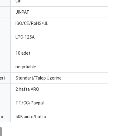
Çin
JINPAT
ISO/CE/RoHS/UL
LPC-125A
10 adet
negotiable
eri
Standart/Talep Üzerine
i
2 hafta ARO
TT/CC/Paypal
ni
50K birim/hafta