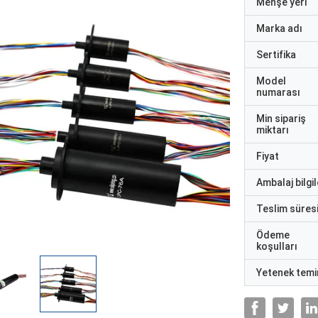
Menşe yeri
Marka adı
Sertifika
Model
numarası
Min sipariş
miktarı
Fiyat
Ambalaj bilgil
Teslim süres
Ödeme
koşulları
Yetenek temi