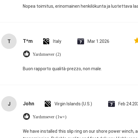
Nopea toimitus, erinomainen henkilökunta ja luotettava la
T*m
T
Italy
Mar 1.2026
Yardımsever (2)
Buon rapporto qualità-prezzo, non male.
John
J
Virgin Islands (U.S.)
Feb 24.20
Yardımsever (1w+)
We have installed this slip ring on our shore power winch, 