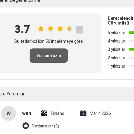
enel Değerlendirme
Derecelendir
Görüntüsü
3.7
5 yıldızlar
4 yıldızlar
Bu tedarikçi için 50 incelemeye göre
3 yıldızlar
Yorum Yazın
2 yıldızlar
1 yıldızlar
üm Yorumlar
wen
W
Finland
Mar 4.2026
Yardımsever (5)