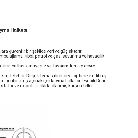
ayma Halkası
ra güvenilir bir şekilde veri ve güç aktarır.
balajlama, tıbbi, petrol ve gaz, savunma ve havacılık
a ürün hatları sunuyoruz ve tasarım türü ve devre
kım iletebilir. Düşük temas direnci ve optimize edilmiş
r,Tüm bunlar ateş açmak için kayma halka önleyebilirDöner
n statör ve rotörde renkli kodlanmış kurşun teller