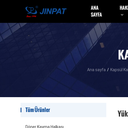
ANA
HAK
SAYFA
K
Ana sayfa
/
Kapsül K
Tüm Ürünler
Yük
Döner Kayma Halkası