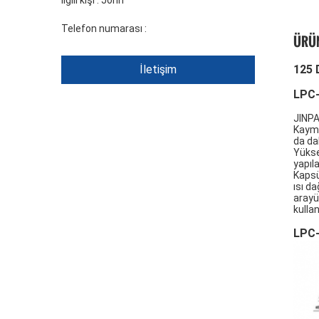
İlgili kişi :
John
Telefon numarası :
+86 1346 401 9643
ÜRÜN
İletişim
125 
LPC-
JINPA
Kayma
da da
Yükse
yapıla
Kapsü
ısı d
arayü
kullanı
LPC-