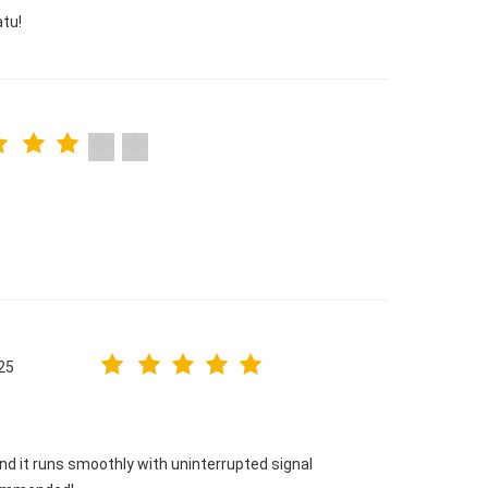
atu!
25
and it runs smoothly with uninterrupted signal