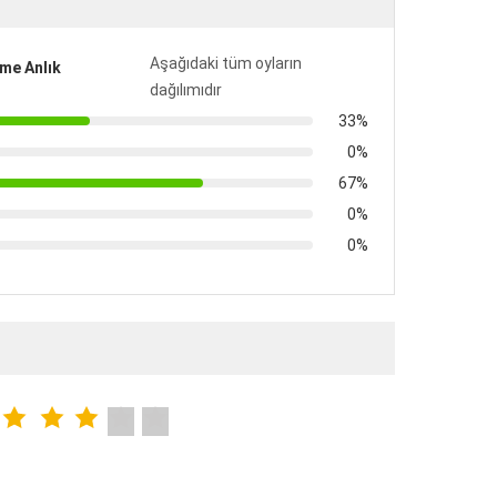
Aşağıdaki tüm oyların
me Anlık
dağılımıdır
33%
0%
67%
0%
0%