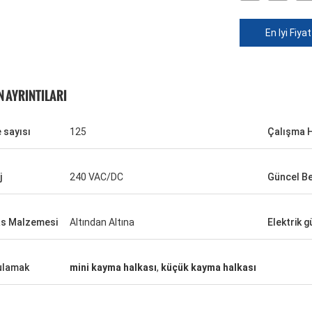
En Iyi Fiyat
 AYRINTILARI
 sayısı
125
Çalışma H
j
240 VAC/DC
Güncel B
s Malzemesi
Altından Altına
Elektrik 
ulamak
mini kayma halkası
,
küçük kayma halkası