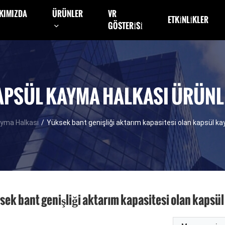
KIMIZDA
ÜRÜNLER
VR
ETKINLIKLER
GÖSTERISI
APSÜL KAYMA HALKASI ÜRÜNL
ayma Halkası
/
Yüksek bant genişliği aktarım kapasitesi olan kapsül k
sek bant genişliği aktarım kapasitesi olan kapsü