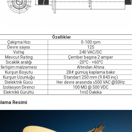
Özellikler
Çalışma Hızı
0-100 rpm
Devre sayısı
125
Voltaj
240 VAC/DC
Mevcut Rating
Çember başına 2 amper
Sıcaklık aralığı
-20°C - +60°C
İletişim malzemesi
Altından Altına
Kurşun Boyutu
28# gümüş kaplama bakır
Kurşun Uzunluğu
Standart 250 mm (9.843 inç)
Dielektrik Gücü
Her devre arasında ≥500 VAC @50Hz
İzolasyon Direnci
100 MΩ @ 500 VDC
Elektrikli Gürültü
1mΩ Dakika
lama Resimi