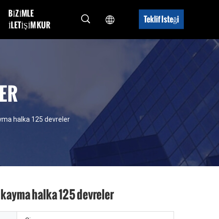
BIZIMLE
Teklif Isteği
ILETIŞIM KUR
ER
ayma halka 125 devreler
l kayma halka 125 devreler