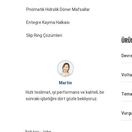
Pnömatik Hidrolik Döner Mafsallar
Entegre Kayma Halkası
Slip Ring Çözümleri
ÜRÜN
Devre
Volta
William
JINPAT Slip ring görünümü iyi, dikkatli
kaliteli, bir
Tema
paketleme, hizmet coşkusu, tekrar
kliyoruz.
gelmeniz gerekiyor
Vurg