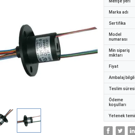
Menşe yeri
Marka adı
Sertifika
Model
numarası
Min sipariş
miktarı
Fiyat
Ambalaj bilgil
Teslim süres
Ödeme
koşulları
Yetenek temi