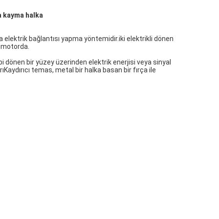
ia kayma halka
 elektrik bağlantısı yapma yöntemidir.iki elektrikli dönen
ir motorda.
bi dönen bir yüzey üzerinden elektrik enerjisi veya sinyal
ıKaydırıcı temas, metal bir halka basan bir fırça ile