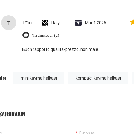
T*m
T
Italy
Mar 1.2026
Yardımsever (2)
Buon rapporto qualità-prezzo, non male.
tler:
mini kayma halkası
kompakt kayma halkası
SAJ BIRAKIN