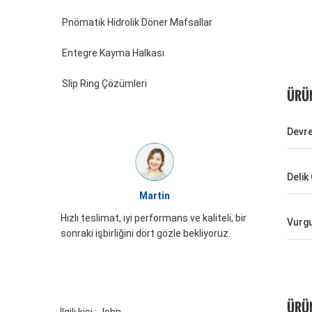
Pnömatik Hidrolik Döner Mafsallar
Entegre Kayma Halkası
Slip Ring Çözümleri
ÜRÜN
Devre
Delik
William
Martin
JINPAT Slip ring görünümü iyi, di
limat, iyi performans ve kaliteli, bir
Vurg
paketleme, hizmet coşkusu, te
şbirliğini dört gözle bekliyoruz.
gelmeniz gerekiyor
ÜRÜN