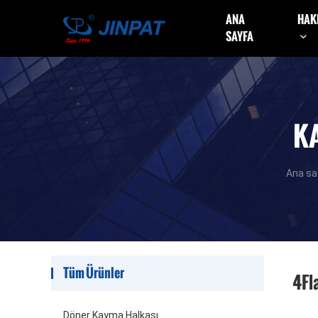
ANA
HAK
SAYFA
K
Ana sa
Tüm Ürünler
4Fl
Döner Kayma Halkası