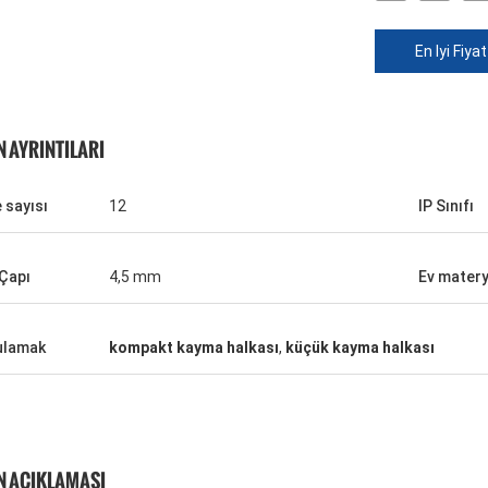
En Iyi Fiyat
 AYRINTILARI
 sayısı
12
IP Sınıfı
 Çapı
4,5 mm
Ev matery
kkatli
ulamak
kompakt kayma halkası
,
küçük kayma halkası
krar
 AÇIKLAMASI