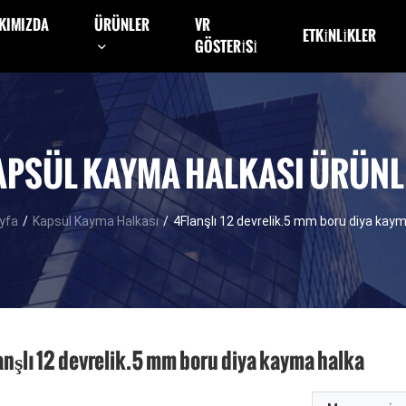
KIMIZDA
ÜRÜNLER
VR
ETKINLIKLER
GÖSTERISI
APSÜL KAYMA HALKASI ÜRÜNL
yfa
/
Kapsül Kayma Halkası
/
4Flanşlı 12 devrelik.5 mm boru diya kay
anşlı 12 devrelik.5 mm boru diya kayma halka