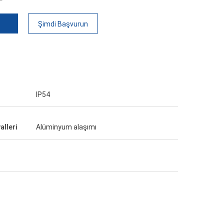
Şimdi Başvurun
IP54
alleri
Alüminyum alaşımı