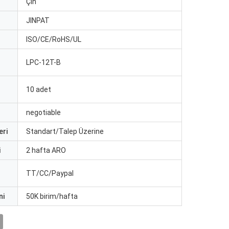
Çin
JINPAT
ISO/CE/RoHS/UL
LPC-12T-B
10 adet
negotiable
eri
Standart/Talep Üzerine
i
2 hafta ARO
TT/CC/Paypal
ni
50K birim/hafta