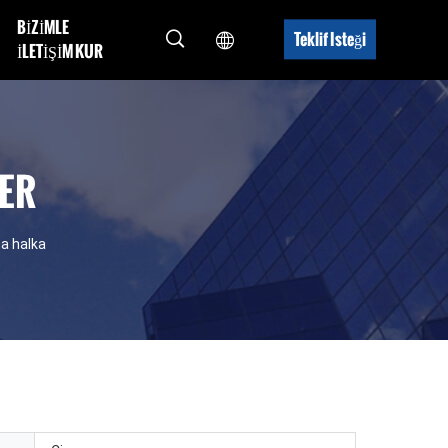
BIZIMLE
Teklif Isteği
ILETIŞIM KUR
ER
ma halka