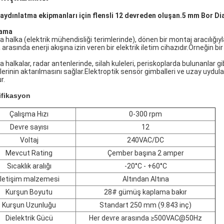
 aydınlatma ekipmanları için flensli 12 devreden oluşan.5 mm Bor D
lama
 halka (elektrik mühendisliği terimlerinde), dönen bir montaj aracılığıyla
arasında enerji akışına izin veren bir elektrik iletim cihazıdır.Örneğin b
 halkalar, radar antenlerinde, silah kuleleri, periskoplarda bulunanlar gi
lerinin aktarılmasını sağlar.Elektroptik sensör gimballeri ve uzay uydular
r.
ifikasyon
Çalışma Hızı
0-300 rpm
Devre sayısı
12
Voltaj
240VAC/DC
Mevcut Rating
Çember başına 2 amper
Sıcaklık aralığı
-20°C - +60°C
İletişim malzemesi
Altından Altına
Kurşun Boyutu
28# gümüş kaplama bakır
Kurşun Uzunluğu
Standart 250 mm (9.843 inç)
Dielektrik Gücü
Her devre arasında ≥500VAC@50Hz