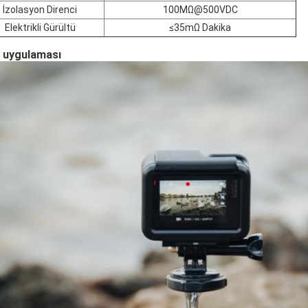
İzolasyon Direnci
100MΩ@500VDC
Elektrikli Gürültü
≤35mΩ Dakika
 uygulaması