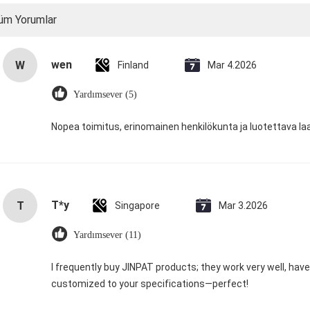
üm Yorumlar
wen
W
Finland
Mar 4.2026
Yardımsever (5)
Nopea toimitus, erinomainen henkilökunta ja luotettava la
T*y
T
Singapore
Mar 3.2026
Yardımsever (11)
I frequently buy JINPAT products; they work very well, hav
customized to your specifications—perfect!