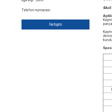
İlgili kişi :
John
4Acil
Telefon numarası :
+86 1346 401 9643
Açık
Kayma
parça 
İletişim
Kayma
devre
kurulu
Spes