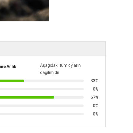
Aşağıdaki tüm oyların
me Anlık
dağılımıdır
33%
0%
67%
0%
0%