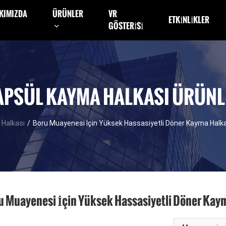
KIMIZDA
ÜRÜNLER
VR
ETKINLIKLER
GÖSTERISI
APSÜL KAYMA HALKASI ÜRÜNL
 Halkası
/
Boru Muayenesi İçin Yüksek Hassasiyetli Döner Kayma Halka
u Muayenesi İçin Yüksek Hassasiyetli Döner Kaym