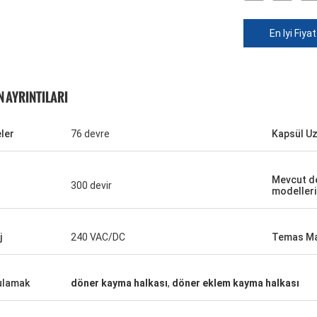
En Iyi Fiyat
 AYRINTILARI
ler
76 devre
Kapsül U
Mevcut d
300 devir
modelleri
j
240 VAC/DC
Temas Ma
ulamak
döner kayma halkası
,
döner eklem kayma halkası