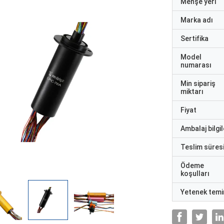
Menşe yeri
Marka adı
Sertifika
Model
numarası
Min sipariş
miktarı
Fiyat
Ambalaj bilgil
Teslim süres
Ödeme
koşulları
Yetenek temi