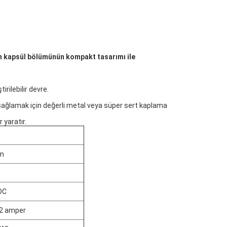
in kapsül bölümünün kompakt tasarımı ile
rilebilir devre.
ağlamak için değerli metal veya süper sert kaplama
 yaratır.
pm
DC
2 amper