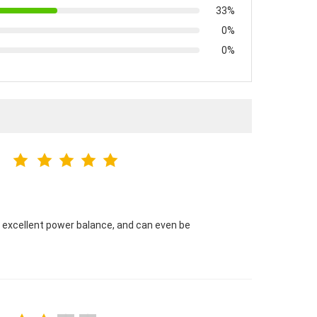
33%
0%
0%
e excellent power balance, and can even be