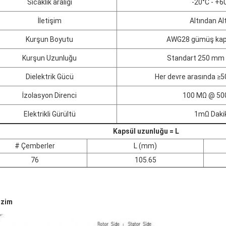
Sıcaklık aralığı
-20°C - +6
İletişim
Altından Al
Kurşun Boyutu
AWG28 gümüş kap
Kurşun Uzunluğu
Standart 250 mm (
Dielektrik Gücü
Her devre arasında ≥
İzolasyon Direnci
100 MΩ @ 50
Elektrikli Gürültü
1mΩ Daki
Kapsül uzunluğu = L
# Çemberler
L (mm)
76
105.65
izim