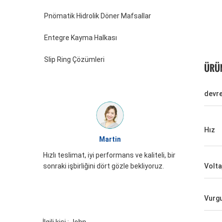
Pnömatik Hidrolik Döner Mafsallar
Entegre Kayma Halkası
Slip Ring Çözümleri
ÜRÜN
devre
Hız
William
JINPAT Slip ring görünümü iyi, dikkatli
 kaliteli, bir
paketleme, hizmet coşkusu, tekrar
ekliyoruz.
Volta
gelmeniz gerekiyor
Vurg