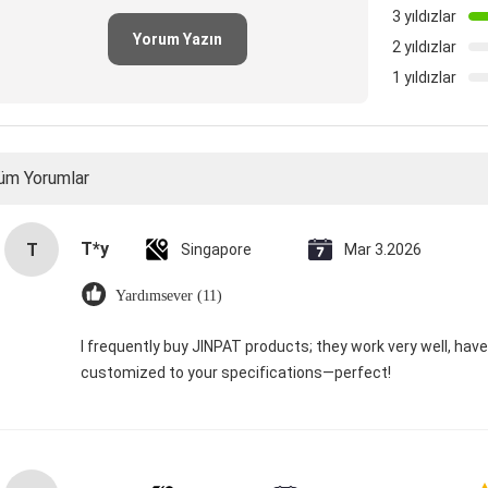
3 yıldızlar
Yorum Yazın
2 yıldızlar
1 yıldızlar
üm Yorumlar
T*y
T
Singapore
Mar 3.2026
Yardımsever (11)
I frequently buy JINPAT products; they work very well, hav
customized to your specifications—perfect!