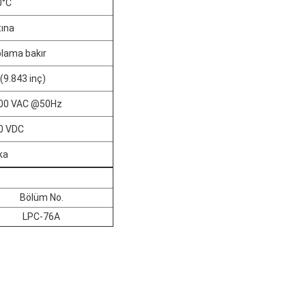
0°C
tına
lama bakır
9.843 inç)
500 VAC @50Hz
0 VDC
ka
Bölüm No.
LPC-76A