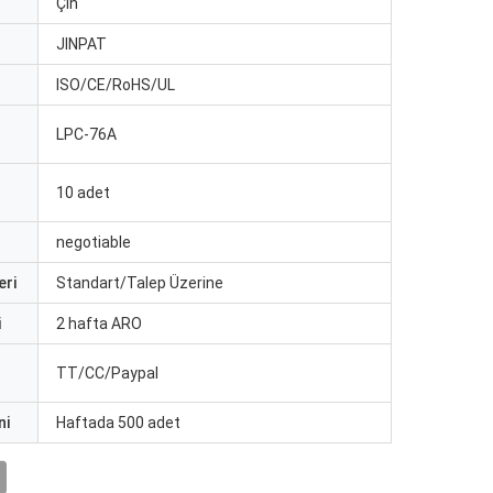
Çin
JINPAT
ISO/CE/RoHS/UL
LPC-76A
10 adet
negotiable
eri
Standart/Talep Üzerine
i
2 hafta ARO
TT/CC/Paypal
ni
Haftada 500 adet