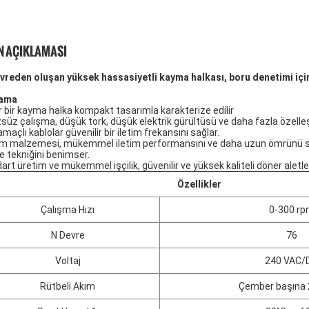
 AÇIKLAMASI
vreden oluşan yüksek hassasiyetli kayma halkası, boru denetimi iç
lama
r bir kayma halka kompakt tasarımla karakterize edilir
süz çalışma, düşük tork, düşük elektrik gürültüsü ve daha fazla özelleşti
maçlı kablolar güvenilir bir iletim frekansını sağlar.
şim malzemesi, mükemmel iletim performansını ve daha uzun ömrünü s
e tekniğini benimser.
art üretim ve mükemmel işçilik, güvenilir ve yüksek kaliteli döner aletler
Özellikler
Çalışma Hızı
0-300 r
N Devre
76
Voltaj
240 VAC/
Rütbeli Akım
Çember başına 