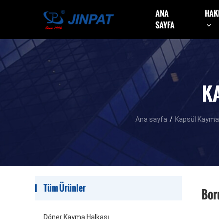
ANA
HAK
SAYFA
K
Ana sayfa
/
Kapsül Kayma
Tüm Ürünler
Bor
Döner Kayma Halkası