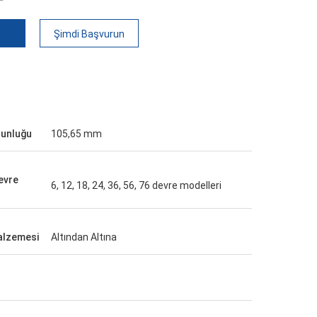
Şimdi Başvurun
zunluğu
105,65 mm
evre
6, 12, 18, 24, 36, 56, 76 devre modelleri
lzemesi
Altından Altına