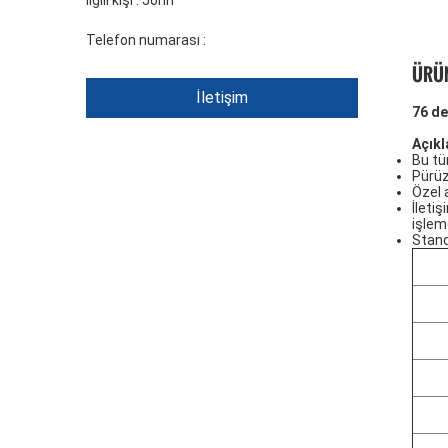
İlgili kişi :
John
Telefon numarası :
+86 1346 401 9643
ÜRÜN
İletişim
76 de
Açık
Bu tü
Pürüz
Özel a
İleti
işlem
Stand