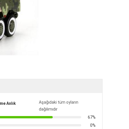
Aşağıdaki tüm oyların
me Anlık
dağılımıdır
67%
0%