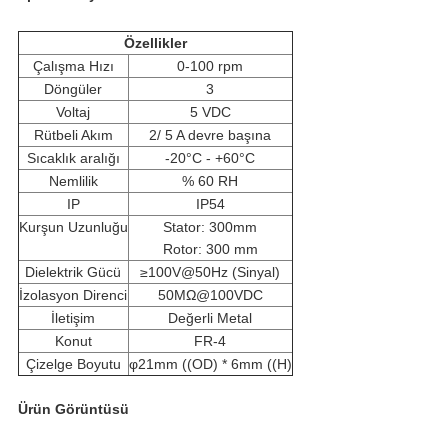
Özellikler
Çalışma Hızı
0-100 rpm
Döngüler
3
Voltaj
5 VDC
Rütbeli Akım
2/ 5 A devre başına
Sıcaklık aralığı
-20°C - +60°C
Nemlilik
% 60 RH
IP
IP54
Kurşun Uzunluğu
Stator: 300mm
Rotor: 300 mm
Dielektrik Gücü
≥100V@50Hz (Sinyal)
İzolasyon Direnci
50MΩ@100VDC
İletişim
Değerli Metal
Konut
FR-4
Çizelge Boyutu
φ21mm ((OD) * 6mm ((H)
Ürün Görüntüsü