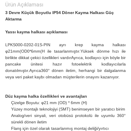
Ürün Açıklaması
3 Devre Küçük Boyutlu IP54 Döner Kayma Halkası Güç
Aktarma
Yassı kayma halkası açıklaması
LPKS000-0202-01S-PIN ayrı krep kayma halkası
φ21mm(OD0*6mm(H ile tasarlanmıştır.Yüksek dönme hızı ile
birlikte dikkat çekici özellikleri vardırAyrıca, kodlayıcı için böyle bir
pancake ünitesi hazır fotoelektrik kodlayıcılarla
donatılmıştır.Ayrıca360° dönen iletim, herhangi bir dalgalanma
veya veri paket kaybı olmadan müşterilerin onayını kazanıyor.
Düz kayma halka özellikleri ve avantajları
Çizelge Boyutu: φ21 mm (OD) * 6mm (H)
Yüzey montajlı teknolojiyi (SMT) benimseyen bir yaratıcı birim
Analog/veri sinyali, veri otobüsü protokolü ile uyumlu 360°
sürekli dönen iletim
Flanş için özel olarak tasarlanmış montaj deliği/yırtıcı