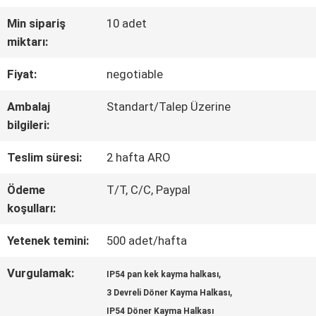
Min sipariş
10 adet
FABRIKA
miktarı:
TURU
Fiyat:
negotiable
Ambalaj
Standart/Talep Üzerine
KALITE
bilgileri:
KONTROL
Teslim süresi:
2 hafta ARO
Ödeme
T/T, C/C, Paypal
BIZE
koşulları:
ULAŞIN
Yetenek temini:
500 adet/hafta
Vurgulamak:
,
IP54 pan kek kayma halkası
TEKLIF
,
3 Devreli Döner Kayma Halkası
IP54 Döner Kayma Halkası