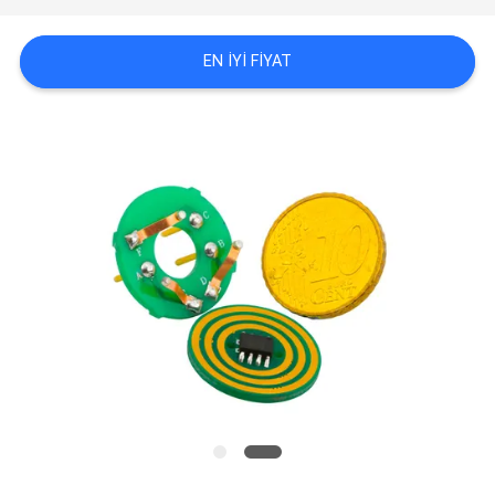
ISTEĞI
EN IYI FIYAT
SITE
HARITASI
PRIVACY
POLICY