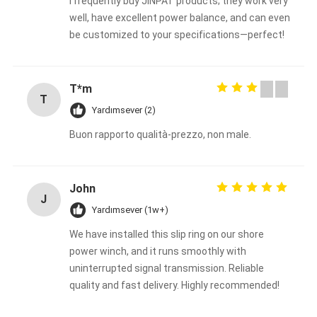
I frequently buy JINPAT products; they work very
well, have excellent power balance, and can even
be customized to your specifications—perfect!
T*m
T
Yardımsever (2)
Buon rapporto qualità-prezzo, non male.
John
J
Yardımsever (1w+)
We have installed this slip ring on our shore
power winch, and it runs smoothly with
uninterrupted signal transmission. Reliable
quality and fast delivery. Highly recommended!