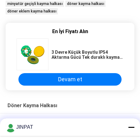
minyatür geçişli kayma halkası
döner kayma halkası
döner eklem kayma halkası
En İyi Fiyatı Alın
3 Devre Küçük Boyutlu IP54
Aktarma Gücü Tek duraklı kayma
halka çözümü
Devam et
Döner Kayma Halkası
Minyatür Geçişli Döner Kayma Halkası 18 CKT 2A IP54 Optik
JINPAT
Döner Mafsal