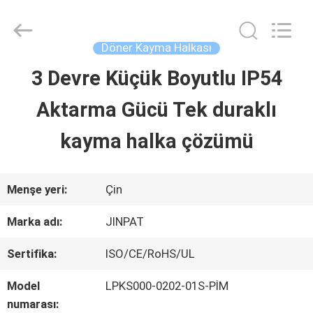
2026
JINPAT
Electronics
Co.,
Döner Kayma Halkası
Ltd.
All
3 Devre Küçük Boyutlu IP54
ANA
Rights
Reserved.
Aktarma Gücü Tek duraklı
SAYFA
kayma halka çözümü
ÜRÜNLER
Menşe yeri:
Çin
VR
Marka adı:
JINPAT
GÖSTERISI
Sertifika:
ISO/CE/RoHS/UL
Model
LPKS000-0202-01S-PİM
HAKKIMIZDA
numarası: