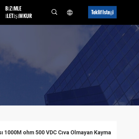
BIZIMLE
Teklif Isteği
ILETIŞIM KUR
ası 1000M ohm 500 VDC Cıva Olmayan Kayma