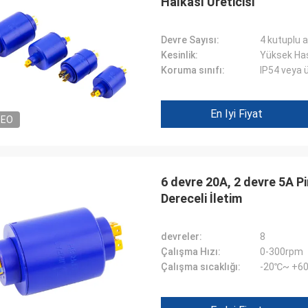
Halkası Üreticisi
Devre Sayısı:
4 kutuplu a
Kesinlik:
Yüksek Ha
Koruma sınıfı:
IP54 veya 
En Iyi Fiyat
DEO
6 devre 20A, 2 devre 5A P
Dereceli İletim
devreler:
8
Çalışma Hızı:
0-300rpm
Çalışma sıcaklığı:
-20℃~ +6