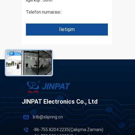
İlgili kişi :
John
Telefon numarası :
+86 1346 401 9643
İletişim
JINPAT Electronics Co., Ltd
btb@slipring.cn
-86-755 8204 2235(Çalışma Zamanı)