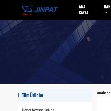
ANA
HAK
SAYFA
anahtar 
Tüm Ürünler
Döner Kayma Halkası