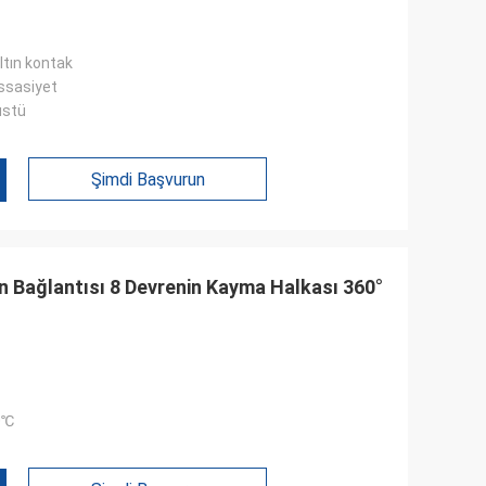
ltın kontak
ssasiyet
üstü
Şimdi Başvurun
in Bağlantısı 8 Devrenin Kayma Halkası 360°
0℃