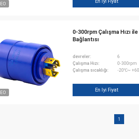
En Iyi Fiyat
DEO
0-300rpm Çalışma Hızı ile
Bağlantısı
devreler:
6
Çalışma Hızı:
0-300rpm
Çalışma sıcaklığı:
-20℃~ +6
William
En Iyi Fiyat
DEO
p ring görünümü iyi, dikkatli
e, hizmet coşkusu, tekrar
gerekiyor
1