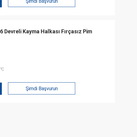
Şimdi Başvurun
 6 Devreli Kayma Halkası Fırçasız Pim
0℃
Şimdi Başvurun