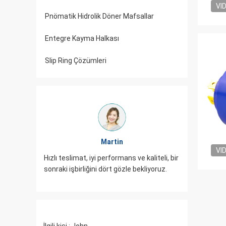
VI
Pnömatik Hidrolik Döner Mafsallar
Entegre Kayma Halkası
Slip Ring Çözümleri
Martin
VI
atli
JINPAT Sli
Hızlı teslimat, iyi performans ve kaliteli, bir
ar
paketlem
sonraki işbirliğini dört gözle bekliyoruz.
gelmeniz 