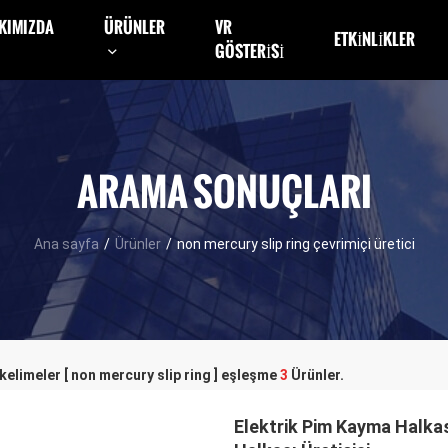
KIMIZDA
ÜRÜNLER
VR
ETKINLIKLER
GÖSTERISI
ARAMA SONUÇLARI
Ana sayfa
/
Ürünler
/
non mercury slip ring çevrimiçi üretici
kelimeler [ non mercury slip ring ] eşleşme
3
Ürünler.
Elektrik Pim Kayma Halk