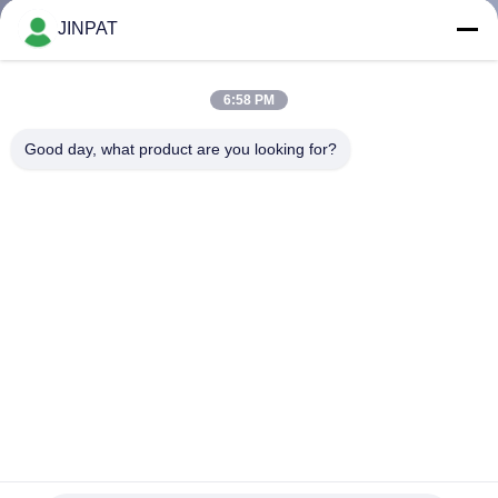
TURU
JINPAT
KALITE
6:58 PM
KONTROL
Good day, what product are you looking for?
BIZE
ULAŞIN
TEKLIF
ISTEĞI
SITE
0.1N.M Düşük Torklu Kayma Halkası 2 Kanallı Pnömatik
HARITASI
Döner Bağlantılı Yönlendirme Basınçlı Hava
Pnömatik Hidrolik Döner Mafsallar
2025-12-04