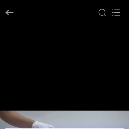
JINPAT
Electronics
Co.,
Ltd.
All
Rights
Reserved.
ANA
SAYFA
ÜRÜNLER
VR
GÖSTERISI
HAKKIMIZDA
FABRIKA